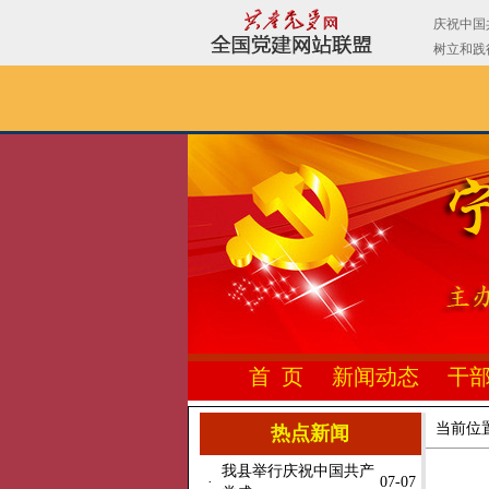
首 页
新闻动态
干
当前位
热点新闻
我县举行庆祝中国共产
·
07-07