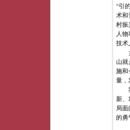
“引
术和
村振
人物
技术
山就
施和
量，
新、
局面
的勇