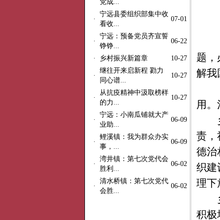
党成...
宁远县委组织部集中收
·
07-01
看收...
宁远：预备党员齐宣誓
·
06-22
铮铮...
题，
·
乡村振兴新篇章
10-27
继往开来启新程 勠力
解我
·
10-27
同心谱...
从抗疫精神中汲取榜样
·
10-27
的力...
用。
宁远：小南瓜铺就大产
·
06-09
业助...
责，
鲤溪镇：我为群众办实
·
06-09
事，...
德治
湾井镇：第七次党代会
·
06-02
织建
胜利...
清水桥镇：第七次党代
理下
·
06-02
会胜...
积极